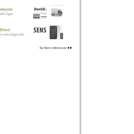
deportal
ish Agro
BStech
.senssilage.info
Se flere referencer