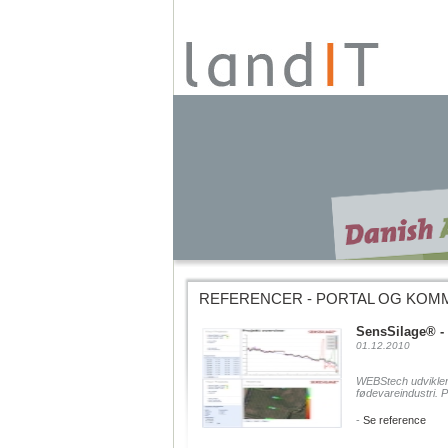
REFERENCER - PORTAL OG KOM
SensSilage® -
01.12.2010
WEBStech udvikler,
fødevareindustri. P
-
Se reference