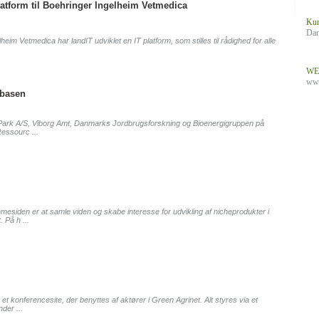
latform til Boehringer Ingelheim Vetmedica
Kun
Dan
heim Vetmedica har landIT udviklet en IT platform, som stilles til rådighed for alle
WE
www
basen
 Park A/S, Viborg Amt, Danmarks Jordbrugsforskning og Bioenergigruppen på
 Ressourc ...
esiden er at samle viden og skabe interesse for udvikling af nicheprodukter i
 På h ...
et konferencesite, der benyttes af aktører i Green Agrinet. Alt styres via et
der ...