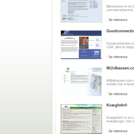
Børnehuset er en 
som børnehavens an
-
Se reference
Goodconnecti
Goodconnection.com 
USA. Sitet er opbyg
-
Se reference
M@dkassen.c
M@dkassen.com er e
kunden har vi lavet
-
Se reference
KvægInfo®
KvægInfo® er en ræ
kvægbruger. Der er 
-
Se reference