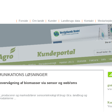
|
Forside
|
Om landit
|
Kunder
|
Landbrugs data
|
Kontakt
|
Medarbejde
MUNIKATIONS LØSNINGER
 overvågning af biomasser via sensor og web/sms
grai
www
 producerer og markedsfører sensorteknologi til brug i bl.a. landbrug og
rodukterne ...
Kun
Ves