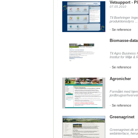
Vetsupport - P
07.05.2010
Til Boehringer Ingel
produktionsdyrs ...
-
Se reference
Biomasse-data
Til Agro Business
Institut for Miljø &
-
Se reference
Agronicher
Formålet med hjemm
jordbrugserhvervet.
-
Se reference
Greenagrinet
Greenagrinet.dk er 
webinterface, herun