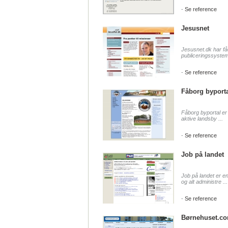
-
Se reference
Jesusnet
Jesusnet.dk har fåe
publiceringssystem,
-
Se reference
Fåborg byporta
Fåborg byportal er 
aktive landsby ...
-
Se reference
Job på landet
Job på landet er en
og alt administre ...
-
Se reference
Børnehuset.c