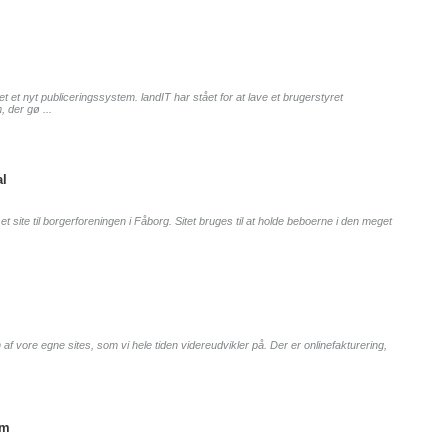
t et nyt publiceringssystem. landIT har stået for at lave et brugerstyret
 der gø ...
l
et site til borgerforeningen i Fåborg. Sitet bruges til at holde beboerne i den meget
 af vore egne sites, som vi hele tiden videreudvikler på. Der er onlinefakturering,
om