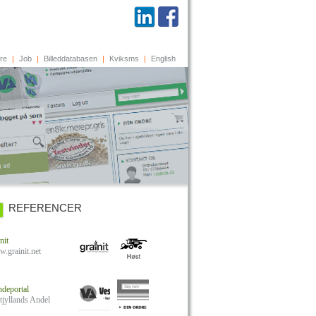
re
|
Job
|
Billeddatabasen
|
Kviksms
|
English
REFERENCER
nit
.grainit.net
deportal
tjyllands Andel