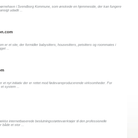
børnehave i Svendborg Kommune, som ønskede en hjemmeside, der kan fungere
sigt udadti ...
on.com
er et site, der formidler babysitters, housesitters, petsitters og roommates i
get ...
om
t nyt initiativ der er rettet mod fødevareproducerende virksomheder. For
 et system ...
kke internetbaserede beslutningsstøtteværktøjer til den professionelle
både et stor ...